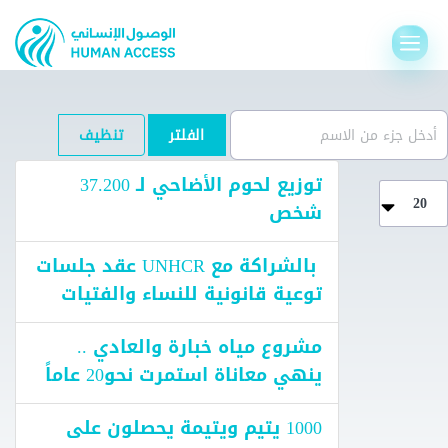
دخل جزء من الاسم
الفلتر
تنظيف
دد الإظهارات:
توزيع لحوم الأضاحي لـ 37.200
شخص
بالشراكة مع UNHCR عقد جلسات
توعية قانونية للنساء والفتيات
مشروع مياه خبارة والعادي ..
ينهي معاناة استمرت نحو20 عاماً
1000 يتيم ويتيمة يحصلون على